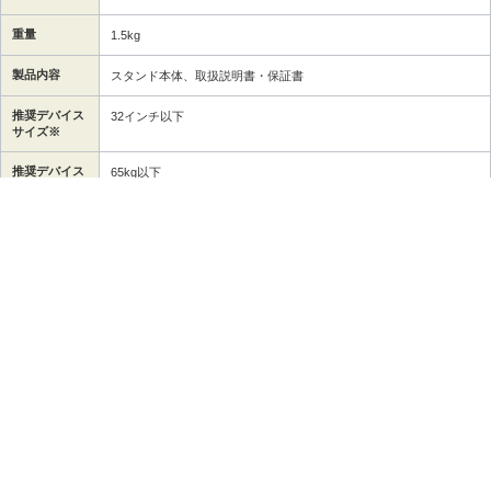
重量
1.5kg
製品内容
スタンド本体、取扱説明書・保証書
推奨デバイス
32インチ以下
サイズ※
推奨デバイス
65kg以下
重量(耐荷
重)※
保証期間
1年
説明書ダウンロード（
3E-DESKST4
）
※推奨されているデバイス重量/サイズ以内でも、製品が大き
く傾いたりした場合など本体に大きな損害を与える可能性があ
りますので、
直ちに使用を中止してください。
キーボード
スピーカー